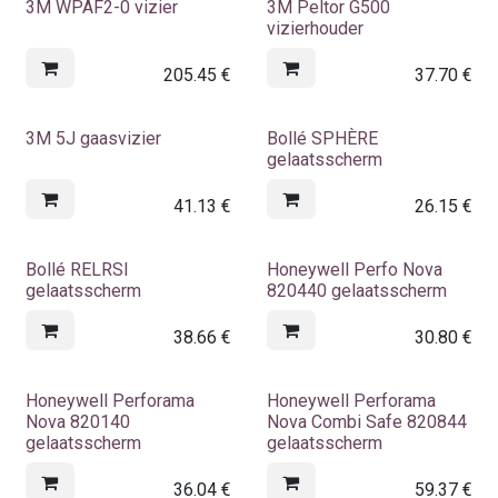
3M WPAF2-0 vizier
3M Peltor G500
vizierhouder
205.45
€
37.70
€
3M 5J gaasvizier
Bollé SPHÈRE
gelaatsscherm
41.13
€
26.15
€
Bollé RELRSI
Honeywell Perfo Nova
gelaatsscherm
820440 gelaatsscherm
38.66
€
30.80
€
Honeywell Perforama
Honeywell Perforama
Nova 820140
Nova Combi Safe 820844
gelaatsscherm
gelaatsscherm
36.04
€
59.37
€