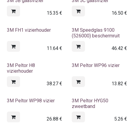
3M 5B gaasvizier
3M 5C gaasvizier
15.35
€
16.50
€
3M FH1 vizierhouder
3M Speedglas 9100
(526000) beschermruit
11.64
€
46.42
€
3M Peltor H8
3M Peltor WP96 vizier
vizierhouder
38.27
€
13.82
€
3M Peltor WP98 vizier
3M Peltor HYG50
zweetband
26.88
€
5.26
€