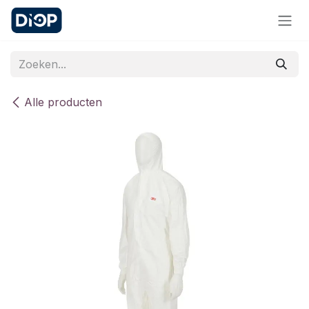
Overslaan naar inhoud
Alle producten