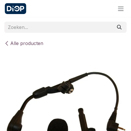
Overslaan naar inhoud
Alle producten