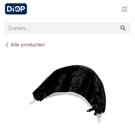
Overslaan naar inhoud
Alle producten