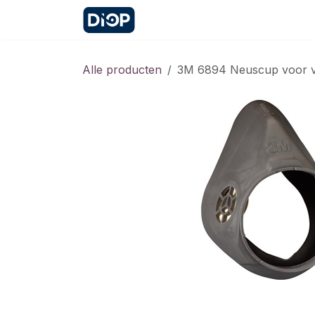
Overslaan naar inhoud
Startpagina
Contact
Afspr
Alle producten
3M 6894 Neuscup voor vo