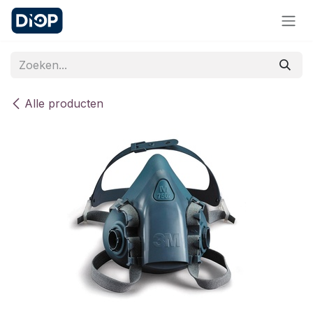
Overslaan naar inhoud
Alle producten