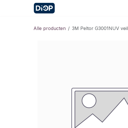
Overslaan naar inhoud
Startpagina
Contact
Afspr
Alle producten
3M Peltor G3001NUV veil