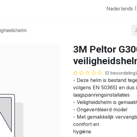
aak
SHOP
Nederlands 
igheidshelm
3M Peltor G3
veiligheidshe
(0 beoordeling
- Deze helm is bestand teg
volgens EN 50365) en dus id
laagspanningsinstallaties
- Veiligheidshelm is gemaa
- Ongeventileerd model
- Met gemakkelijk vervang
comfort en
hygiëne