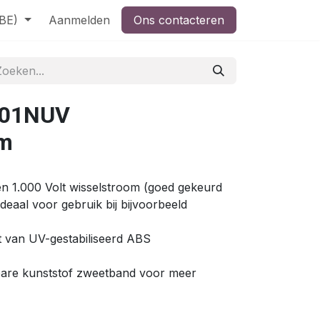
(BE)
Aanmelden
Ons contacteren
001NUV
lm
)
en 1.000 Volt wisselstroom (goed gekeurd
eaal voor gebruik bij bijvoorbeeld
kt van UV-gestabiliseerd ABS
bare kunststof zweetband voor meer