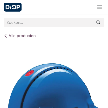
Overslaan naar inhoud
Alle producten