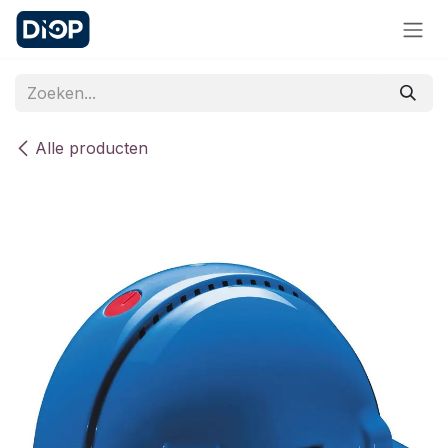
Overslaan naar inhoud
Alle producten