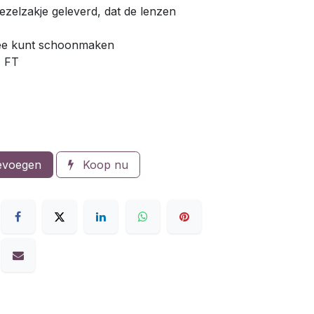
vezelzakje geleverd, dat de lenzen
mee kunt schoonmaken
1 FT
evoegen
Koop nu