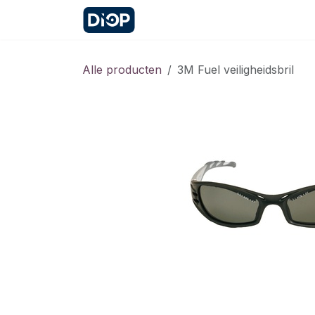
Overslaan naar inhoud
Startpagina
Contact
Afspr
Alle producten
3M Fuel veiligheidsbril