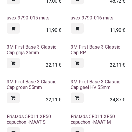
17,00
€
48,72
€
uvex 9790-015 muts
uvex 9790-016 muts
11,90
€
11,90
€
3M First Base 3 Classic
3M First Base 3 Classic
Cap grijs 25mm
Cap RP
22,11
€
22,11
€
3M First Base 3 Classic
3M First Base 3 Classic
Cap groen 55mm
Cap geel HV 55mm
22,11
€
24,87
€
Fristads 5R011 XR50
Fristads 5R011 XR50
capuchon -MAAT S
capuchon -MAAT M