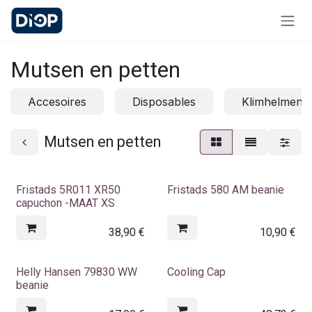
Overslaan naar inhoud
Mutsen en petten
Accesoires
Disposables
Klimhelmen
Mutsen en petten
Fristads 5R011 XR50
Fristads 580 AM beanie
capuchon -MAAT XS
38,90
€
10,90
€
Helly Hansen 79830 WW
Cooling Cap
beanie