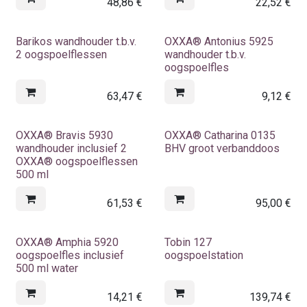
48,86
€
22,52
€
Barikos wandhouder t.b.v.
OXXA® Antonius 5925
2 oogspoelflessen
wandhouder t.b.v.
oogspoelfles
63,47
€
9,12
€
OXXA® Bravis 5930
OXXA® Catharina 0135
wandhouder inclusief 2
BHV groot verbanddoos
OXXA® oogspoelflessen
500 ml
61,53
€
95,00
€
OXXA® Amphia 5920
Tobin 127
oogspoelfles inclusief
oogspoelstation
500 ml water
14,21
€
139,74
€