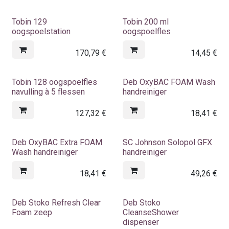
Tobin 129
Tobin 200 ml
oogspoelstation
oogspoelfles
170,79
€
14,45
€
Tobin 128 oogspoelfles
Deb OxyBAC FOAM Wash
navulling à 5 flessen
handreiniger
127,32
€
18,41
€
Deb OxyBAC Extra FOAM
SC Johnson Solopol GFX
Wash handreiniger
handreiniger
18,41
€
49,26
€
Deb Stoko Refresh Clear
Deb Stoko
Foam zeep
CleanseShower
dispenser